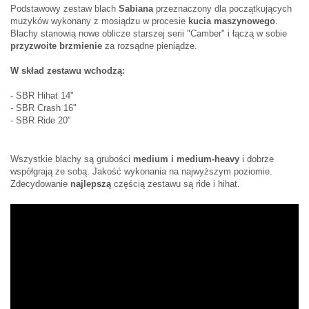
Podstawowy zestaw blach
Sabiana
przeznaczony dla początkujących
muzyków wykonany z mosiądzu w procesie
kucia maszynowego
.
Blachy stanowią nowe oblicze starszej serii "Camber" i łączą w sobie
przyzwoite brzmienie
za rozsądne pieniądze.
W skład zestawu wchodzą:
- SBR Hihat 14"
- SBR Crash 16"
- SBR Ride 20"
Wszystkie blachy są grubości
medium i medium-heavy
i dobrze
współgrają ze sobą. Jakość wykonania na najwyższym poziomie.
Zdecydowanie
najlepszą
częścią zestawu są ride i hihat.