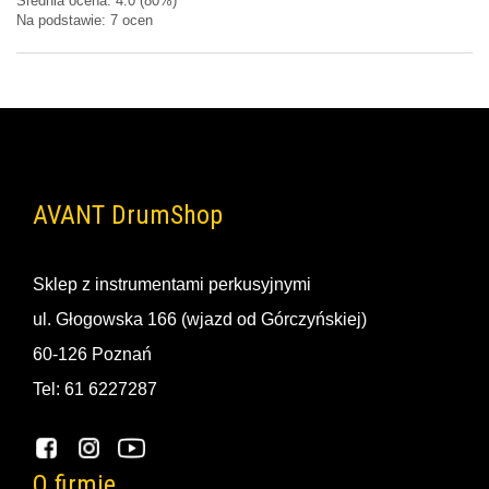
Średnia ocena:
4.0
(80%)
Na podstawie:
7
ocen
AVANT DrumShop
Sklep z instrumentami perkusyjnymi
ul. Głogowska 166 (wjazd od Górczyńskiej)
60-126 Poznań
Tel: 61 6227287
O firmie