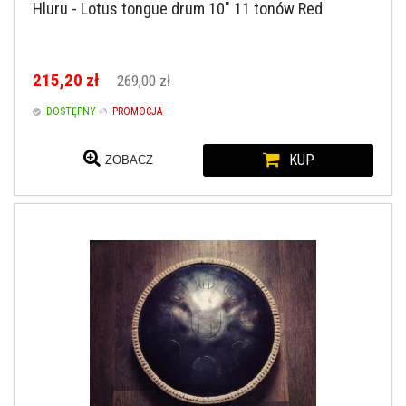
Hluru - Lotus tongue drum 10" 11 tonów Red
215,20 zł
269,00 zł
DOSTĘPNY
PROMOCJA
KUP
ZOBACZ