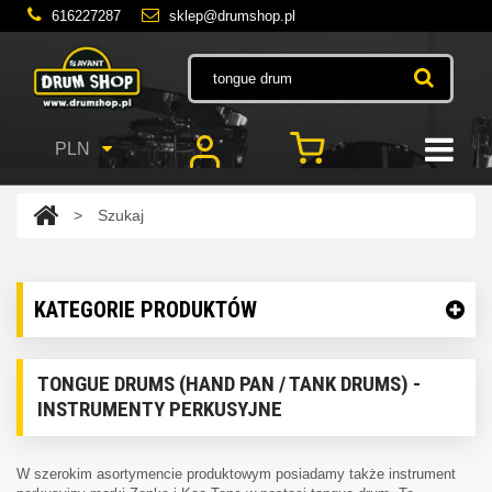
616227287
sklep@drumshop.pl
PLN
>
Szukaj
KATEGORIE PRODUKTÓW
TONGUE DRUMS (HAND PAN / TANK DRUMS) -
INSTRUMENTY PERKUSYJNE
W szerokim asortymencie produktowym posiadamy także instrument