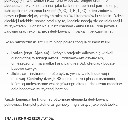
perkusyjny marki Zenko i Kaa Tone w postaci tongue drum. Te
akcesoria muzyczne – znane, jako tank drum lub hand pan – oferują
całe spektrum zakresu brzmień (A, C, D, E, F, G), które zadowolą
nawet najbardziej wybrednych miłośników i koneserów brzmienia. Dzięki
gładkiej i miękkiej barwie produkty te, idealnie nadają się do relaksacji i
muzykoterapii. Konstrukcja instrumentów Zenko i Kaa Tone pozwala
zarówno grać rękoma, jak i dedykowanymi pałkami perkusyjnymi.
Sklep muzyczny Avant Drum Shop poleca tongue drumsy marki:
Ionian (czyt. Ajonian)
– których strojenie odbywa się w skali
diatonicznej w tonacji a-moll. Podstawowym dźwiękiem,
umieszczonym na środku hand panu jest A3, oferujący bogate
basowe dźwięki,
Solstice
– instrument może być używany w skali durowej i
molowej. Centralny dźwięk B3 oferuje ostre i płaskie brzmienie,
które są umieszczone wokół głównego akordu, dają temu modelowi
całe bogactwo muzycznej harmonii.
Każdy kupujący tank drumsy otrzymuje elegancki dedykowany
pokrowiec, komplet pałek oraz gumowy ring służący jako podstawka.
ZNALEZIONO 42 REZULTATÓW.