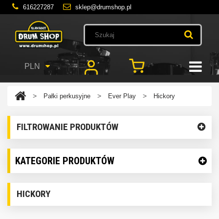
616227287
sklep@drumshop.pl
PLN
>
>
>
Pałki perkusyjne
Ever Play
Hickory
FILTROWANIE PRODUKTÓW
KATEGORIE PRODUKTÓW
HICKORY