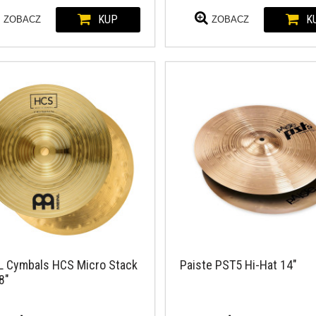
KUP
K
ZOBACZ
ZOBACZ
L Cymbals HCS Micro Stack
Paiste PST5 Hi-Hat 14"
8"