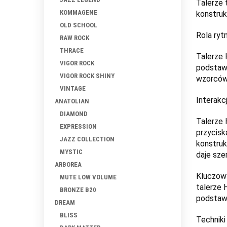
Talerze 
KOMMAGENE
konstruk
OLD SCHOOL
Rola ryt
RAW ROCK
THRACE
Talerze 
VIGOR ROCK
podstawo
VIGOR ROCK SHINY
wzorców
VINTAGE
Interakc
ANATOLIAN
DIAMOND
Talerze 
EXPRESSION
przycisk
JAZZ COLLECTION
konstruk
MYSTIC
daje sze
ARBOREA
Kluczowy
MUTE LOW VOLUME
talerze 
BRONZE B20
podstawo
DREAM
BLISS
Techniki