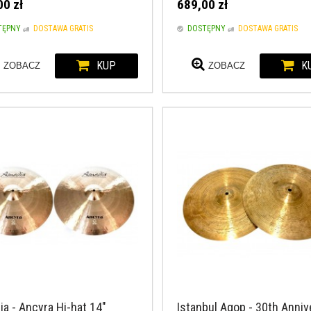
00 zł
689,00 zł
TĘPNY
DOSTAWA GRATIS
DOSTĘPNY
DOSTAWA GRATIS
KUP
K
ZOBACZ
ZOBACZ
a - Ancyra Hi-hat 14"
Istanbul Agop - 30th Anniv