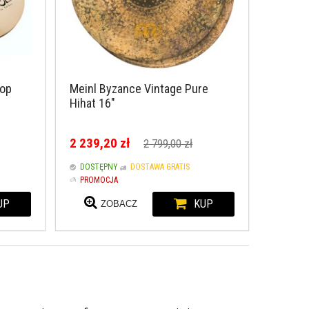
Top
Meinl Byzance Vintage Pure
Hihat 16"
2 239,20 zł
2 799,00 zł
DOSTĘPNY
DOSTAWA GRATIS
PROMOCJA
UP
KUP
ZOBACZ