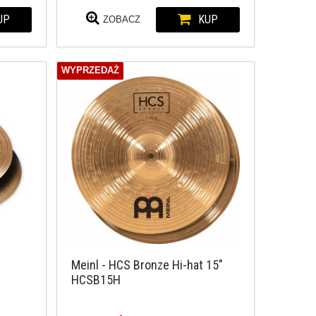
UP
KUP
ZOBACZ
WYPRZEDAŻ
Meinl - HCS Bronze Hi-hat 15"
HCSB15H