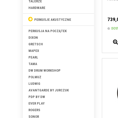
TALERZE
HARDWARE
739,
PERKUSJE AKUSTYCZNE
DOS
PERKUSJA NA POCZĄTEK
DIXON
GRETSCH
MAPEX
PEARL
TAMA
DW DRUM WORKSHOP
POLMUZ
LUDWIG
AVANTGARDE BY JURCZUK
PDP BY DW
EVER PLAY
ROGERS
SONOR