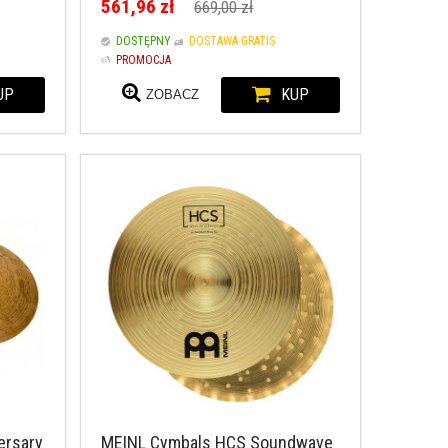
561,96 zł
669,00 zł
DOSTĘPNY
DOSTAWA GRATIS
PROMOCJA
UP
KUP
ZOBACZ
ersary
MEINL Cymbals HCS Soundwave