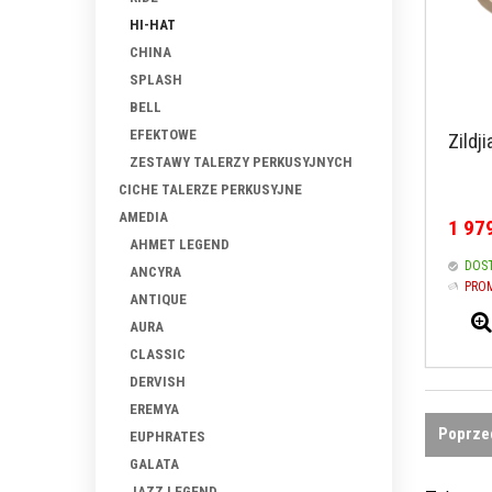
HI-HAT
CHINA
SPLASH
BELL
EFEKTOWE
Zildj
ZESTAWY TALERZY PERKUSYJNYCH
CICHE TALERZE PERKUSYJNE
AMEDIA
1 979
AHMET LEGEND
DOS
ANCYRA
PRO
ANTIQUE
AURA
CLASSIC
DERVISH
EREMYA
Poprze
EUPHRATES
GALATA
JAZZ LEGEND