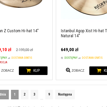
ian Z Custom Hi-hat 14"
Istanbul Agop Xist Hi-hat 
Natural 14"
,10 zł
649,00 zł
2 199,00 zł
TĘPNY
DOSTAWA GRATIS
DOSTĘPNY
DOSTAWA GRATIS
MOCJA
KUP
K
ZOBACZ
ZOBACZ
dnia
1
2
3
9
Następna
...