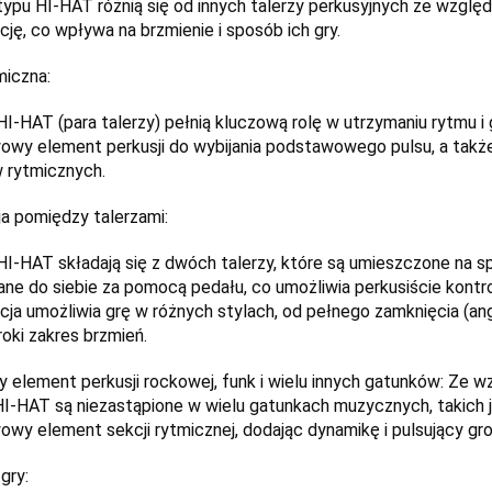
typu HI-HAT różnią się od innych talerzy perkusyjnych ze wzglę
cję, co wpływa na brzmienie i sposób ich gry.
miczna:
HI-HAT (para talerzy) pełnią kluczową rolę w utrzymaniu rytmu 
wy element perkusji do wybijania podstawowego pulsu, a także
 rytmicznych.
ja pomiędzy talerzami:
HI-HAT składają się z dwóch talerzy, które są umieszczone na sp
ane do siebie za pomocą pedału, co umożliwia perkusiście kontrol
cja umożliwia grę w różnych stylach, od pełnego zamknięcia (ang
roki zakres brzmień.
 element perkusji rockowej, funk i wielu innych gatunków: Ze w
HI-HAT są niezastąpione w wielu gatunkach muzycznych, takich jak
wy element sekcji rytmicznej, dodając dynamikę i pulsujący g
 gry: