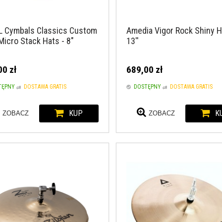
L Cymbals Classics Custom
Amedia Vigor Rock Shiny H
Micro Stack Hats - 8"
13''
00 zł
689,00 zł
TĘPNY
DOSTAWA GRATIS
DOSTĘPNY
DOSTAWA GRATIS
KUP
K
ZOBACZ
ZOBACZ