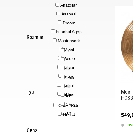
Anatolian
Asanasi
Dream
Istanbul Agop
Rozmiar
Masterwork
Meinl
10"
Paiste
12"
Sabian
13"
Stagg
14"
Turkish
15"
Typ
Meinl
Zildjian
16"
HCSB
17"
Crash/Ride
8"
549,
Hi-Hat
DOS
Cena