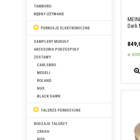
TAMBURO
BĘBNY UŻYWANE
MEIN
Dark 
PERKUSJE ELEKTRONICZNE
SAMPLERY MODUŁY
849,
AKCESORIA PODZESPOŁY
DOS
ZESTAWY
CARLSBRO
MEDELI
ROLAND
NUX
BLACK HAWK
TALERZE PERKUSYJNE
RODZAJE TALERZY
CRASH
RIDE