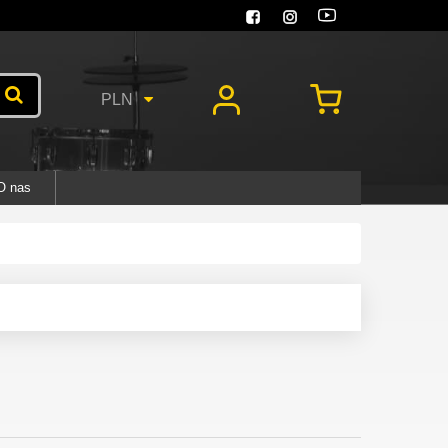
PLN
O nas