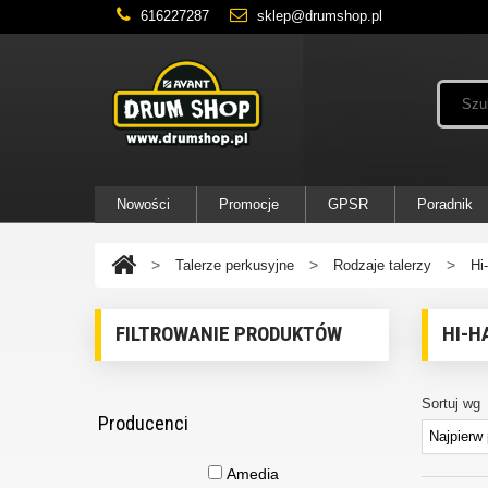
616227287
sklep@drumshop.pl
Nowości
Promocje
GPSR
Poradnik
>
>
>
Talerze perkusyjne
Rodzaje talerzy
Hi
FILTROWANIE PRODUKTÓW
HI-H
Sortuj wg
Producenci
Amedia