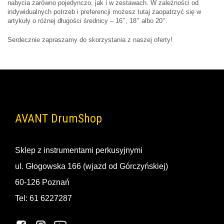
nabycia zarówno pojedynczo, jak i w zestawach. W zależności od
indywidualnych potrzeb i preferencji możesz tutaj zaopatrzyć się w
artykuły o różnej długości średnicy – 16’’, 18’’ albo 20’’.
Serdecznie zapraszamy do skorzystania z naszej oferty!
AVANT DrumShop
Sklep z instrumentami perkusyjnymi
ul. Głogowska 166 (wjazd od Górczyńskiej)
60-126 Poznań
Tel: 61 6227287