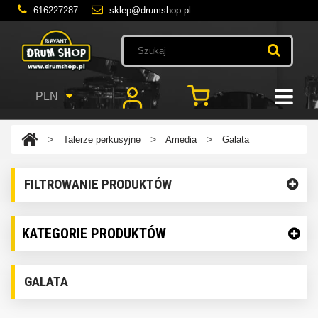
616227287
sklep@drumshop.pl
PLN
>
>
>
Talerze perkusyjne
Amedia
Galata
FILTROWANIE PRODUKTÓW
KATEGORIE PRODUKTÓW
GALATA