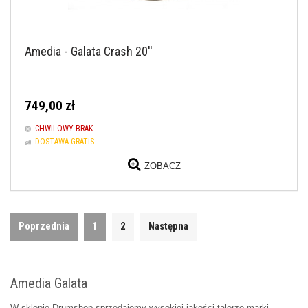
Amedia - Galata Crash 20''
749,00 zł
CHWILOWY BRAK
DOSTAWA GRATIS
ZOBACZ
Poprzednia
1
2
Następna
Amedia Galata
W sklepie Drumshop sprzedajemy wysokiej jakości talerze marki