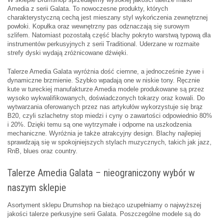
Amedia z serii Galata. To nowoczesne produkty, których
charakterystyczną cechą jest mieszany styl wykończenia zewnętrznej
powłoki. Kopułka oraz wewnętrzny pas odznaczają się surowym
szlifem. Natomiast pozostałą część blachy pokryto warstwą typową dla
instrumentów perkusyjnych z serii Traditional. Uderzane w rozmaite
strefy dyski wydają zróżnicowane dźwięki.
Talerze Amedia Galata wyróżnia dość ciemne, a jednocześnie żywe i
dynamiczne brzmienie. Szybko wpadają one w niskie tony. Ręcznie
kute w tureckiej manufakturze Amedia modele produkowane są przez
wysoko wykwalifikowanych, doświadczonych tokarzy oraz kowali. Do
wytwarzania oferowanych przez nas artykułów wykorzystuje się brąz
B20, czyli szlachetny stop miedzi i cyny o zawartości odpowiednio 80%
i 20%. Dzięki temu są one wytrzymałe i odporne na uszkodzenia
mechaniczne. Wyróżnia je także atrakcyjny design. Blachy najlepiej
sprawdzają się w spokojniejszych stylach muzycznych, takich jak jazz,
RnB, blues oraz country.
Talerze Amedia Galata – nieograniczony wybór w
naszym sklepie
Asortyment sklepu Drumshop na bieżąco uzupełniamy o najwyższej
jakości talerze perkusyjne serii Galata. Poszczególne modele są do