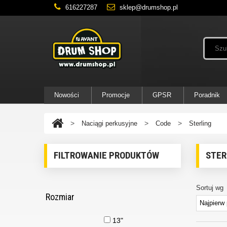
616227287
sklep@drumshop.pl
Nowości
Promocje
GPSR
Poradnik
>
>
>
Naciągi perkusyjne
Code
Sterling
FILTROWANIE PRODUKTÓW
STER
Sortuj wg
Rozmiar
13"