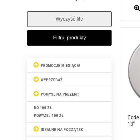
PROMOCJE MIESIĄCA!
WYPRZEDAŻ
POMYSŁ NA PREZENT
DO 100 ZŁ
POWYŻEJ 100 ZŁ
Code 
13"
IDEALNE NA POCZĄTEK