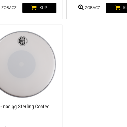
KUP
K
ZOBACZ
ZOBACZ
- naciąg Sterling Coated