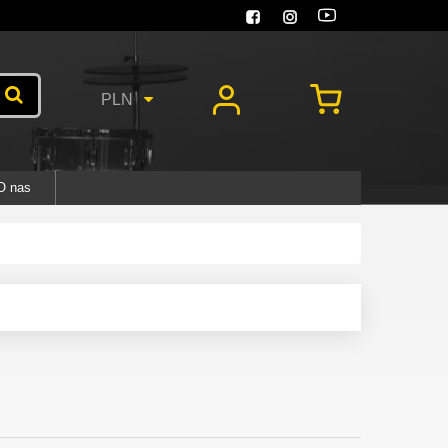
PLN
O nas