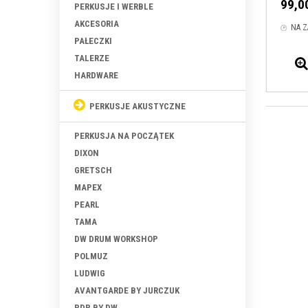
99,00
PERKUSJE I WERBLE
AKCESORIA
NA 
PAŁECZKI
TALERZE
HARDWARE
PERKUSJE AKUSTYCZNE
PERKUSJA NA POCZĄTEK
DIXON
GRETSCH
MAPEX
PEARL
TAMA
DW DRUM WORKSHOP
POLMUZ
LUDWIG
AVANTGARDE BY JURCZUK
PDP BY DW