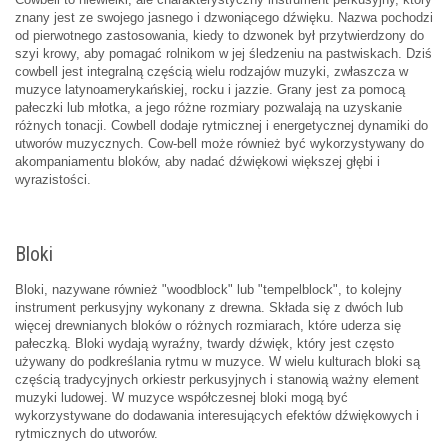
znany jest ze swojego jasnego i dzwoniącego dźwięku. Nazwa pochodzi
od pierwotnego zastosowania, kiedy to dzwonek był przytwierdzony do
szyi krowy, aby pomagać rolnikom w jej śledzeniu na pastwiskach. Dziś
cowbell jest integralną częścią wielu rodzajów muzyki, zwłaszcza w
muzyce latynoamerykańskiej, rocku i jazzie. Grany jest za pomocą
pałeczki lub młotka, a jego różne rozmiary pozwalają na uzyskanie
różnych tonacji. Cowbell dodaje rytmicznej i energetycznej dynamiki do
utworów muzycznych. Cow-bell może również być wykorzystywany do
akompaniamentu bloków, aby nadać dźwiękowi większej głębi i
wyrazistości.
Bloki
Bloki, nazywane również "woodblock" lub "tempelblock", to kolejny
instrument perkusyjny wykonany z drewna. Składa się z dwóch lub
więcej drewnianych bloków o różnych rozmiarach, które uderza się
pałeczką. Bloki wydają wyraźny, twardy dźwięk, który jest często
używany do podkreślania rytmu w muzyce. W wielu kulturach bloki są
częścią tradycyjnych orkiestr perkusyjnych i stanowią ważny element
muzyki ludowej. W muzyce współczesnej bloki mogą być
wykorzystywane do dodawania interesujących efektów dźwiękowych i
rytmicznych do utworów.