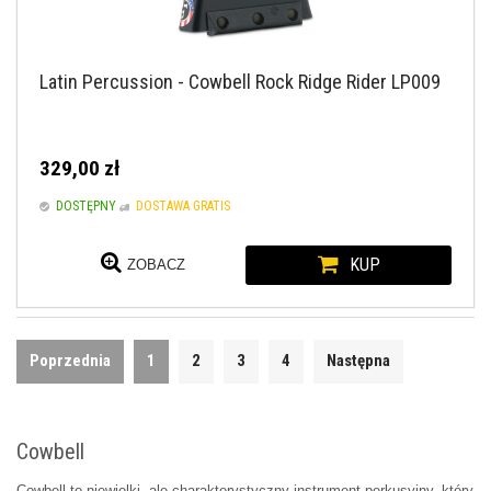
Latin Percussion - Cowbell Rock Ridge Rider LP009
329,00 zł
DOSTĘPNY
DOSTAWA GRATIS
KUP
ZOBACZ
Poprzednia
1
2
3
4
Następna
Cowbell
Cowbell to niewielki, ale charakterystyczny instrument perkusyjny, który