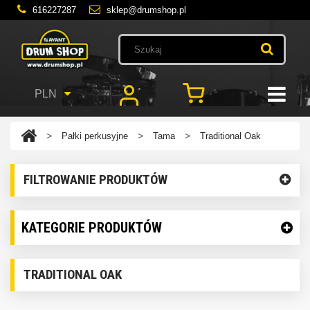
616227287
sklep@drumshop.pl
PLN
>
>
>
Pałki perkusyjne
Tama
Traditional Oak
FILTROWANIE PRODUKTÓW
KATEGORIE PRODUKTÓW
TRADITIONAL OAK