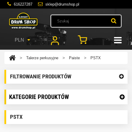
616227287
sklep@drumshop.pl
PLN
>
>
>
Talerze perkusyjne
Paiste
PSTX
FILTROWANIE PRODUKTÓW
KATEGORIE PRODUKTÓW
PSTX