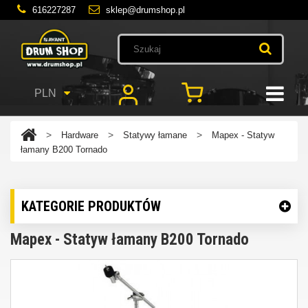
616227287
sklep@drumshop.pl
PLN
>
>
>
Hardware
Statywy łamane
Mapex - Statyw
łamany B200 Tornado
KATEGORIE PRODUKTÓW
Mapex - Statyw łamany B200 Tornado