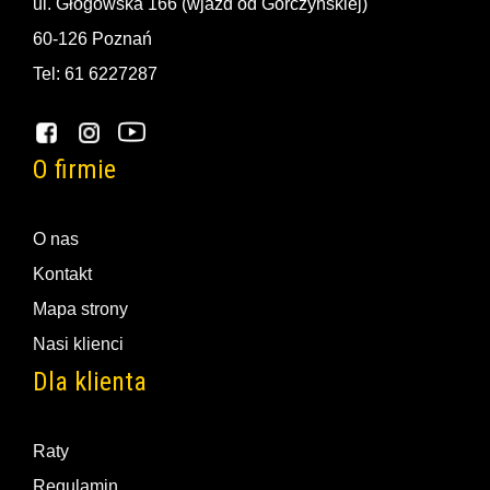
ul. Głogowska 166 (wjazd od Górczyńskiej)
60-126 Poznań
Tel: 61 6227287
O firmie
O nas
Kontakt
Mapa strony
Nasi klienci
Dla klienta
Raty
Regulamin