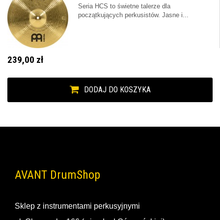
Seria HCS to świetne talerze dla
początkujących perkusistów. Jasne i...
239,00 zł
DODAJ DO KOSZYKA
AVANT DrumShop
Sklep z instrumentami perkusyjnymi