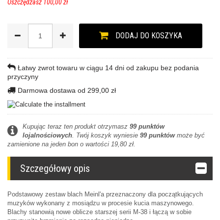
Oszczędzasz 100,00 zł
DODAJ DO KOSZYKA
Łatwy zwrot towaru w ciągu 14 dni od zakupu bez podania
przyczyny
Darmowa dostawa od 299,00 zł
Kupując teraz ten produkt otrzymasz
99
punktów
lojalnościowych
. Twój koszyk wyniesie
99
punktów
może być
zamienione na jeden bon o wartości
19,80 zł
.
Szczegółowy opis
Podstawowy zestaw blach Meinl'a przeznaczony dla początkujących
muzyków wykonany z mosiądzu w procesie kucia maszynowego.
Blachy stanowią nowe oblicze starszej serii M-38 i łączą w sobie