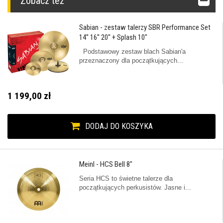
Zobacz też
Sabian - zestaw talerzy SBR Performance Set
14'' 16'' 20'' + Splash 10"
Podstawowy zestaw blach Sabian'a
przeznaczony dla początkujących...
1 199,00 zł
DODAJ DO KOSZYKA
Meinl - HCS Bell 8"
Seria HCS to świetne talerze dla
początkujących perkusistów. Jasne i...