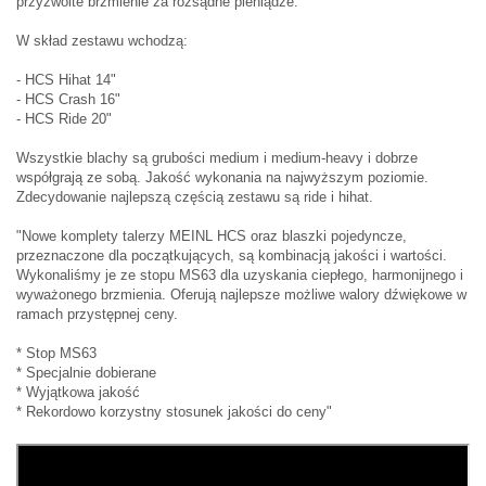
przyzwoite brzmienie za rozsądne pieniądze.
W skład zestawu wchodzą:
- HCS Hihat 14"
- HCS Crash 16"
- HCS Ride 20"
Wszystkie blachy są grubości medium i medium-heavy i dobrze
współgrają ze sobą. Jakość wykonania na najwyższym poziomie.
Zdecydowanie najlepszą częścią zestawu są ride i hihat.
"Nowe komplety talerzy MEINL HCS oraz blaszki pojedyncze,
przeznaczone dla początkujących, są kombinacją jakości i wartości.
Wykonaliśmy je ze stopu MS63 dla uzyskania ciepłego, harmonijnego i
wyważonego brzmienia. Oferują najlepsze możliwe walory dźwiękowe w
ramach przystępnej ceny.
* Stop MS63
* Specjalnie dobierane
* Wyjątkowa jakość
* Rekordowo korzystny stosunek jakości do ceny"