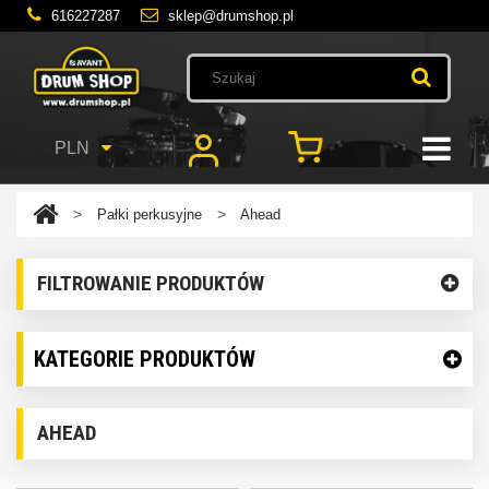
616227287
sklep@drumshop.pl
PLN
>
>
Pałki perkusyjne
Ahead
FILTROWANIE PRODUKTÓW
KATEGORIE PRODUKTÓW
AHEAD