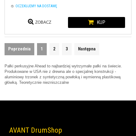
OCZEKUJEMY NA DOSTAWĘ
KUP
ZOBACZ
Poprzednia
1
2
3
Następna
Pałki perkusyjne Ahead to najbardziej wytrzymałe pałki na świecie.
Produkowane w USA nie z drewna ale o specjalnej konstrukcji -
aluminiowy trzonek z syntetyczną powłoką i wymienną plastikową
główką. Teoretycznie niezniszczalne
AVANT DrumShop