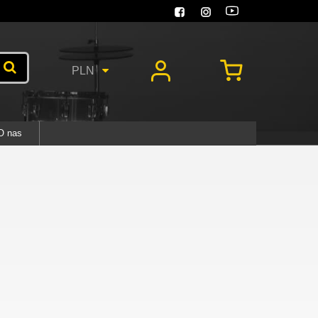
PLN
O nas