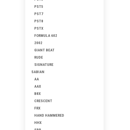
PST5
PST7
PST8
PSTX
FORMULA 602
2002
GIANT BEAT
RUDE
SIGNATURE
SABIAN
AA
AAX
B8X
CRESCENT
FRX
HAND HAMMERED
HHX
SBR