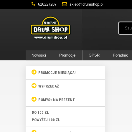
616227287
sklep@drumshop.pl
Nowości
Promocje
GPSR
Poradnik
PROMOCJE MIESIĄCA!
WYPRZEDAŻ
POMYSŁ NA PREZENT
DO 100 ZŁ
POWYŻEJ 100 ZŁ